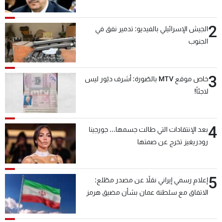
2
الجيش الإسرائيلي بالفيديو: تدمير نفق في
الجنوب
3
خاص موقع MTV بالصّورة: أشرف دبّور ليس
لاجئاً!
4
بعد الإنتقادات التي طالت جسمها... جورجينا
رودريغيز تخرج عن صمتها
5
إعلام رسمي إيراني نقلاً عن مصدر مطّلع:
الاتفاق مع سلطنة عمان بشأن مضيق هرمز
سيتأجل ما دامت أميركا تهدد إيران