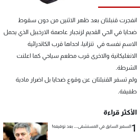
شاهد البرامج
الترددات
انفجرت قنبلتان بعد ظهر الاثنين من دون سقوط
ضحايا في الحي القديم لزنجبار عاصمة الارخبيل الذي يحمل
عن MTV
وظائف
الإنـتـاج
تواصل معنا
الاسم نفسه في تنزانيا، احداها قرب الكاتدرائية
لاعلاناتكم
شروط الإسـتخدام
الانغليكانية والاخرى قرب مطعم سياحي كما اعلنت
سياسة الخصوصية
الشرطة.
ولم تسفر القنبلتان عن وقوع ضحايا بل اضرار مادية
طفيفة.
الأكثر قراءة
1
السفير السابق في المستشفى... بعد توقيفه!