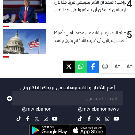
4
ترامب: أعتقد أن الأمر سينتهي قريبًا جدًا لأن
الإيرانيين لا يمكن أن يستمروا على هذا الحال
5
هيئة البث الإسرائيلية عن مصدر أمني: أميركا
أبلغت إسرائيل أن "حزب الله" لم يخرق وقف
إطلاق النار أمس في مجدل زون وطلبت منها
عدم التصعيد خشية أن يؤثر ذلك على مفاوضات
روما
-
+
A
A
أهم الأخبار و الفيديوهات في بريدك الالكتروني
@mtvlebanon
@mtvlebanonnews