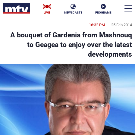
LIVE
NEWSCASTS
PROGRAMS
16:32 PM
25 Feb 2014
en
A bouquet of Gardenia from Mashnouq
الأخبار
to Geagea to enjoy over the latest
developments
سياسة
ناس
إقتصاد
فن
منوعات
رياضة
كأس العالم
البرامج
جدول البرامج