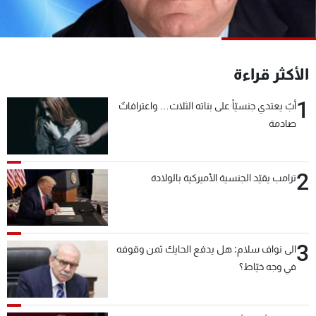
شاهد البرامج
الترددات
الأكثر قراءة
عن MTV
وظائف
الإنـتـاج
تواصل معنا
1
أبٌ يعتدي جنسيّاً على بناته الثلاث… واعترافاتٌ
لاعلاناتكم
شروط الإسـتخدام
صادمة
سياسة الخصوصية
2
ترامب يقيّد الجنسية الأميركية بالولادة
3
الى نواف سلام: هل يدفع الحايك ثمن وقوفه
في وجه خيّاط؟