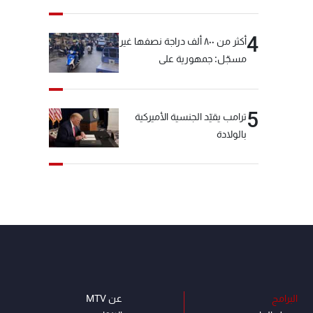
4
أكثر من ٨٠٠ ألف دراجة نصفها غير
مسجّل: جمهورية على
"دولابَين"!
5
ترامب يقيّد الجنسية الأميركية
بالولادة
البرامج
عن MTV