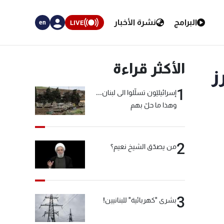
البرامج
نشرة الأخبار
LIVE
en
الأكثر قراءة
ز
1
إسرائيليّون تسلّلوا الى لبنان...
وهذا ما حلّ بهم
2
من يصدّق الشيخ نعيم؟
3
بشرى "كهربائية" للبنانيين!