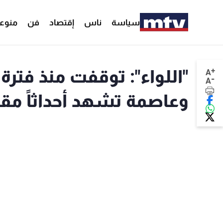
سياسة
ناس
إقتصاد
فن
منوع
+
"اللواء": توقفت منذ فترة 
A
-
A
وعاصمة تشهد أحداثاً مق