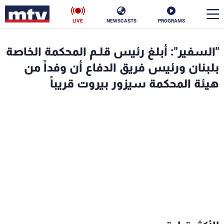
LIVE
NEWSCASTS
PROGRAMS
en
"السفير": أبلغ رئيس قلـم المحكمة الخاصة
الأخبار
بلبنان ورئيس فريق الدفاع أن وفداً من
هيئة المحكمة سيزور بيروت قريباً
سياسة
ناس
إقتصاد
فن
منوعات
رياضة
كأس العالم
البرامج
جدول البرامج