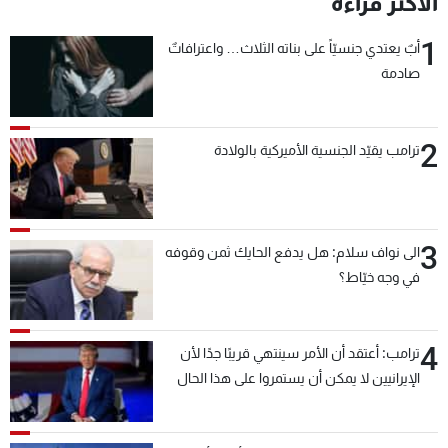
الأكثر قراءة
شاهد البرامج
1
الترددات
أبٌ يعتدي جنسيّاً على بناته الثلاث… واعترافاتٌ
صادمة
عن MTV
وظائف
الإنـتـاج
تواصل معنا
2
ترامب يقيّد الجنسية الأميركية بالولادة
لاعلاناتكم
شروط الإسـتخدام
سياسة الخصوصية
3
الى نواف سلام: هل يدفع الحايك ثمن وقوفه
في وجه خيّاط؟
4
ترامب: أعتقد أن الأمر سينتهي قريبًا جدًا لأن
الإيرانيين لا يمكن أن يستمروا على هذا الحال