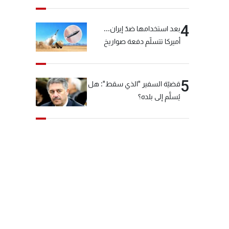
4
بعد استخدامها ضدّ إيران...
أميركا تتسلّم دفعة صواريخ
كبيرة!
5
قضيّة السفير "الذي سقط": هل
يُسلَّم إلى بلده؟