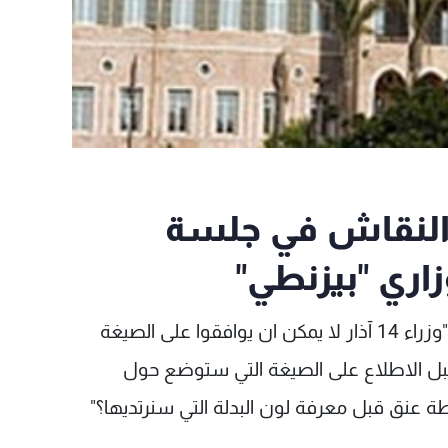
: النقاش في جلسة
وزاري "بيزنطي"
نقلت صحيفة "اللواء" عن مصدر وزاري تأكيده أن "وزراء 14 آذار لا يمكن ان يوافقوا على الصيغة
 قبل الاطلاع على الصيغة التي ستوضع حول
ة عنق قبل معرفة لون البدلة التي سنرتديها؟"