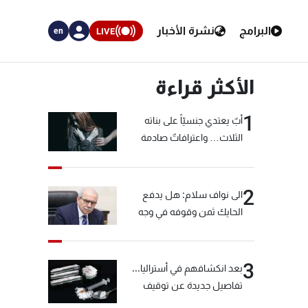
البرامج
نشرة الأخبار
LIVE
en
الأكثر قراءة
1
أبٌ يعتدي جنسيّاً على بناته
الثلاث… واعترافاتٌ صادمة
2
الى نواف سلام: هل يدفع
الحايك ثمن وقوفه في وجه
خيّاط؟
3
بعد انكشافهم في أستراليا...
تفاصيل جديدة عن توقيف
"شبكة الكوكايين"