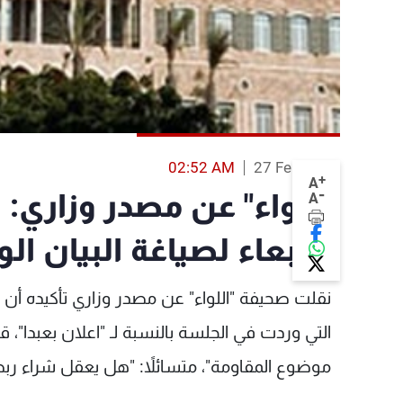
02:52 AM
27 Feb 2014
+
A
-
"اللواء" عن مصدر وزاري
A
الأربعاء لصياغة البيان ال
التي وردت في الجلسة بالنسبة لـ "اعلان بعبدا"،
موضوع المقاومة"، متسائلاً: "هل يعقل شراء ربط