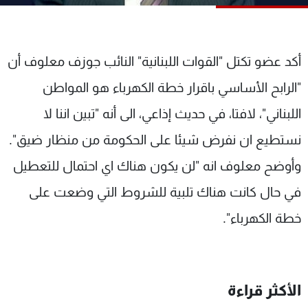
شاهد البرامج
الترددات
أكد عضو تكتل "القوات اللبنانية" النائب جوزف معلوف أن
عن MTV
وظائف
"الرابح الأساسي باقرار خطة الكهرباء هو المواطن
الإنـتـاج
تواصل معنا
لاعلاناتكم
شروط الإسـتخدام
اللبناني"، لافتا، في حديث إذاعي، الى أنه "تبين اننا لا
سياسة الخصوصية
نستطيع ان نفرض شيئا على الحكومة من منظار ضيق".
وأوضح معلوف انه "لن يكون هناك اي احتمال للتعطيل
في حال كانت هناك تلبية للشروط التي وضعت على
خطة الكهرباء".
الأكثر قراءة