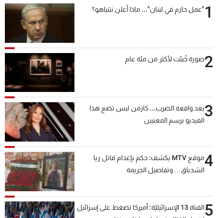
1
"عمل حازم في لبنان"... ماذا أعلن نتنياهو؟
2
صورة خُبئت لأكثر من مئة عام
3
بعد واقعة الضرب... كارمن لبس تضع هذا
الفيديو برسم المعنيين
4
موقع MTV يكشف: حكم بإعدام قاتل ريا
الشدياق… وتفاصيل الجريمة
5
القناة 13 الإسرائيليّة: أميركا تضغط على إسرائيل