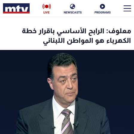
LIVE
NEWSCASTS
PROGRAMS
en
معلوف: الرابح الأساسي باقرار خطة
الأخبار
الكهرباء هو المواطن اللبناني
سياسة
ناس
إقتصاد
فن
منوعات
رياضة
كأس العالم
البرامج
جدول البرامج