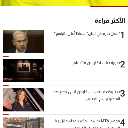
شاهد البرامج
الترددات
الأكثر قراءة
1
عن MTV
وظائف
"عمل حازم في لبنان"... ماذا أعلن نتنياهو؟
الإنـتـاج
تواصل معنا
لاعلاناتكم
شروط الإسـتخدام
سياسة الخصوصية
2
صورة خُبئت لأكثر من مئة عام
3
بعد واقعة الضرب... كارمن لبس تضع هذا
الفيديو برسم المعنيين
4
موقع MTV يكشف: حكم بإعدام قاتل ريا
الشدياق… وتفاصيل الجريمة