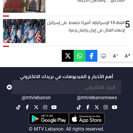
5
القناة 13 الإسرائيليّة: أميركا تضغط على إسرائيل
لإنهاء القتال في إيران ولبنان وغزة
-
+
A
A
أهم الأخبار و الفيديوهات في بريدك الالكتروني
@mtvlebanon
@mtvlebanonnews
© MTV Lebanon. All rights reserved.