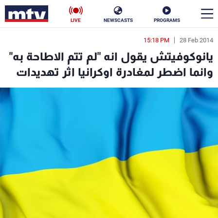
LIVE
NEWSCASTS
PROGRAMS
15:18 PM
28 Feb 2014
en
يانوكوفيتش يقول انه "لم تتم الاطاحة به"
الأخبار
وانما اضطر لمغادرة اوكرانيا اثر تهديدات
سياسة
ناس
إقتصاد
فن
منوعات
رياضة
كأس العالم
البرامج
جدول البرامج