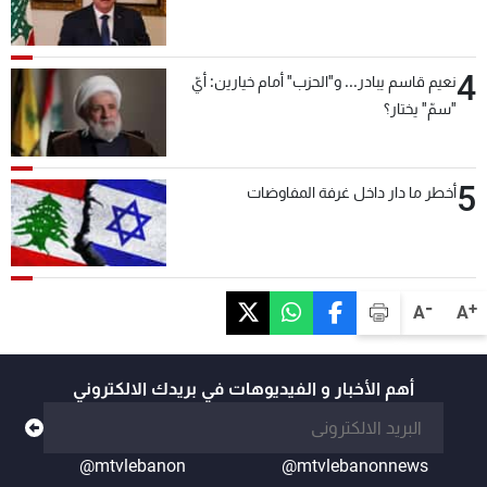
4
نعيم قاسم يبادر... و"الحزب" أمام خيارين: أيّ
"سمّ" يختار؟
5
أخطر ما دار داخل غرفة المفاوضات
-
+
A
A
أهم الأخبار و الفيديوهات في بريدك الالكتروني
@mtvlebanon
@mtvlebanonnews