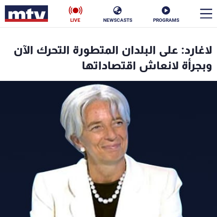
LIVE
NEWSCASTS
PROGRAMS
en
لاغارد: على البلدان المتطورة التحرك الآن
الأخبار
وبجرأة لانعاش اقتصاداتها
سياسة
ناس
إقتصاد
فن
منوعات
رياضة
كأس العالم
البرامج
جدول البرامج