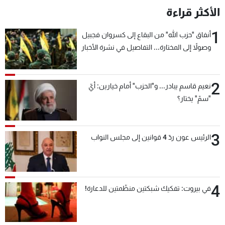
الأكثر قراءة
1
أنفاق "حزب الله" من البقاع إلى كسروان فجبيل
وصولاً إلى المختارة... التفاصيل في نشرة الأخبار
بعد قليل
2
نعيم قاسم يبادر... و"الحزب" أمام خيارين: أيّ
"سمّ" يختار؟
3
الرئيس عون ردّ 4 قوانين إلى مجلس النواب
4
في بيروت: تفكيك شبكتين منظّمتين للدعارة!