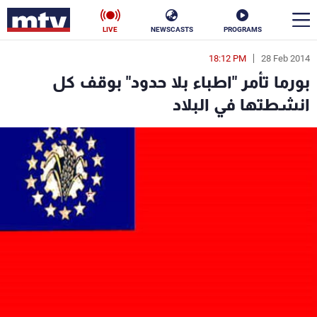
LIVE
NEWSCASTS
PROGRAMS
18:12 PM
28 Feb 2014
en
بورما تأمر "اطباء بلا حدود" بوقف كل
الأخبار
انشطتها في البلاد
سياسة
ناس
إقتصاد
فن
منوعات
رياضة
كأس العالم
البرامج
جدول البرامج