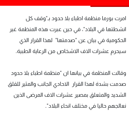
شاهد البرامج
الترددات
امرت بورما منظمة اطباء بلا حدود بـ"وقف كل
انشطتها في البلاد"، في حين عبرت هذه المنظمة غير
عن MTV
وظائف
الإنـتـاج
تواصل معنا
الحكومية في بيان عن "صدمتها" لهذا القرار الذي
لاعلاناتكم
شروط الإسـتخدام
سيحرم عشرات الاف الاشخاص من الرعاية الطبية.
سياسة الخصوصية
وقالت المنظمة في بيانها ان "منظمة اطباء بلا حدود
صدمت بشدة لهذا القرار الاحادي الجانب والمثير للقلق
الشديد والمتعلق بمصير عشرات الاف المرضى الذين
نعالجهم حاليا في مختلف انحاء البلاد".