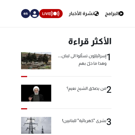
البرامج
نشرة الأخبار
LIVE
en
الأكثر قراءة
1
إسرائيليّون تسلّلوا الى لبنان...
وهذا ما حلّ بهم
2
من يصدّق الشيخ نعيم؟
3
بشرى "كهربائية" للبنانيين!