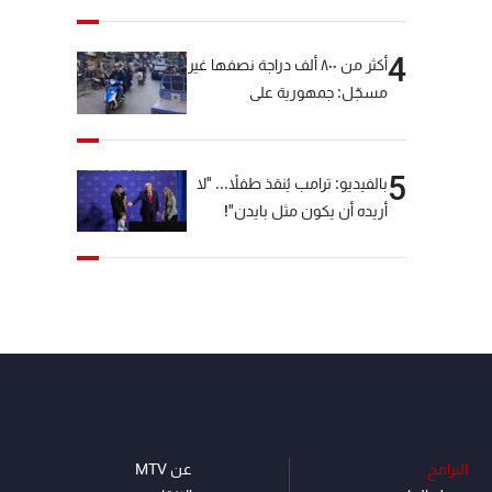
4
أكثر من ٨٠٠ ألف دراجة نصفها غير
مسجّل: جمهورية على
"دولابَين"!
5
بالفيديو: ترامب يُنقذ طفلاً... "لا
أريده أن يكون مثل بايدن"!
البرامج
عن MTV