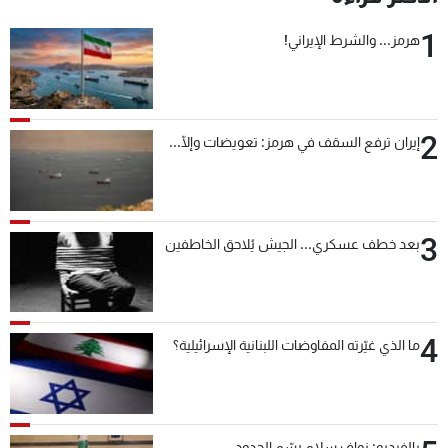
1
هرمز... والشرط الإيراني!
2
إيران ترفع السقف في هرمز: تعويضات وإلّا...
3
بعد خطف عسكري... الجيش يُلاحق الخاطفين
4
ما الذي غيّرته المفاوضات اللبنانية الإسرائيلية؟
بالفيديو: نواف سلام رسّم الحدود