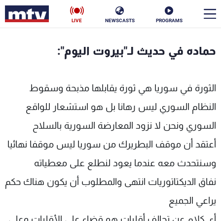
LIVE
NEWSCASTS
PROGRAMS
en
حماده في حديث لـ"بيروت اليوم":
الأخبار
الثورة في سوريا هي ثورة يقابلها مذبحة وسقوط
سياسة
ناس
النظام السوري ليس رهانا بل هو استشعار للواقع
إقتصاد
فن
السوري ونحن لا نزود المعارضة السورية بالسلاح
منوعات
رياضة
أعتقد أن موقف البطريرك من سوريا ليس موقفا نهائيا
كأس العالم
وسنتحدث معه عندما يعود لنطلع على معطياته
نفاق الديكتاتوريات انتهى والمطلوب أن يكون هناك حكم
يراعي الجميع
البرامج
جدول البرامج
أي كلام عن تحالف أقليات هو قضاء على الأقليات وعلى