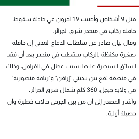
شاهد البرامج
الترددات
قتل 9 أشخاص وأصيب 19 آخرون في حادثة سقوط
حافلة ركاب في منحدر شرق الجزائر.
عن MTV
وظائف
وقال بيان صادر عن سلطات الدفاع المدني إن حافلة
الإنـتـاج
تواصل معنا
لاعلاناتكم
شروط الإسـتخدام
صغيرة مكتظة بالركاب سقطت في منحدر بعد أن فقد
سياسة الخصوصية
السائق السيطرة عليها بسبب عطل في الفرامل، وذلك
في منطقة تقع بين بلديتي "إراقن" و"زيامة منصورية"
في ولاية جيجل، 360 كلم شمال شرق الجزائر.
وأشار المصدر إلى أن من بين الجرحى حالات خطيرة وأن
حصيلة أولية.