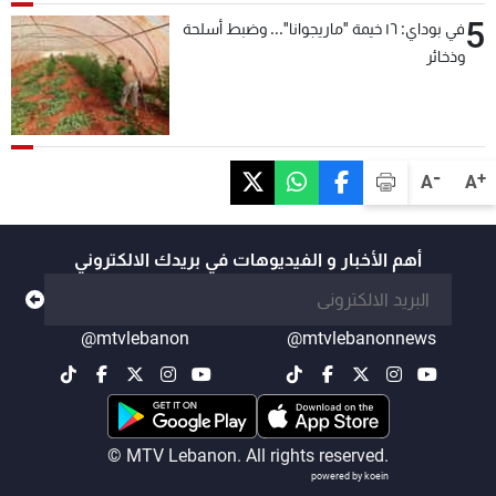
5
في بوداي: ١٦ خيمة "ماريجوانا"... وضبط أسلحة
وذخائر
-
+
A
A
أهم الأخبار و الفيديوهات في بريدك الالكتروني
@mtvlebanon
@mtvlebanonnews
© MTV Lebanon. All rights reserved.
powered by koein