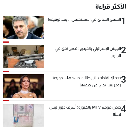
الأكثر قراءة
1
السفير السابق في المستشفى... بعد توقيفه!
2
الجيش الإسرائيلي بالفيديو: تدمير نفق في
الجنوب
3
بعد الإنتقادات التي طالت جسمها... جورجينا
رودريغيز تخرج عن صمتها
4
خاص موقع MTV بالصّورة: أشرف دبّور ليس
لاجئاً!