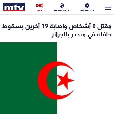
LIVE
NEWSCASTS
PROGRAMS
en
مقتل 9 أشخاص وإصابة 19 آخرين بسقوط
الأخبار
حافلة في منحدر بالجزائر
سياسة
ناس
إقتصاد
فن
منوعات
رياضة
كأس العالم
البرامج
جدول البرامج