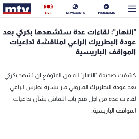
LIVE
NEWSCASTS
PROGRAMS
en
"النهار": لقاءات عدة ستشهدها بكركي بعد
الأخبار
عودة البطريرك الراعي لمناقشة تداعيات
المواقف الباريسية
سياسة
ناس
إقتصاد
فن
كشفت صحيفة "النهار" انه من المتوقع ان تشهد بكركي
منوعات
رياضة
بعد عودة البطريرك الماروني مار بشارة بطرس الراعي
لقاءات عدة من اجل فتح باب النقاش بشأن تداعيات
كأس العالم
المواقف الباريسية.
البرامج
جدول البرامج