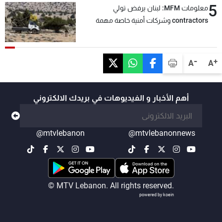
5
معلومات MFM: لبنان يرفض تولي
contractors وشركات أمنية خاصة مهمة
التحقق من نزع سلاح "حزب الله"
-
+
A
A
أهم الأخبار و الفيديوهات في بريدك الالكتروني
@mtvlebanon
@mtvlebanonnews
© MTV Lebanon. All rights reserved.
powered by koein