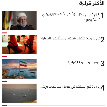
الأكثر قراءة
شاهد البرامج
الترددات
1
نعيم قاسم يبادر... و"الحزب" أمام خيارين: أيّ
"سمّ" يختار؟
عن MTV
وظائف
الإنـتـاج
تواصل معنا
2
لاعلاناتكم
شروط الإسـتخدام
في بيروت: تفكيك شبكتين منظّمتين للدعارة!
سياسة الخصوصية
3
هرمز... والشرط الإيراني!
4
إيران ترفع السقف في هرمز: تعويضات وإلّا...