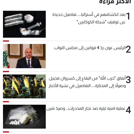
الأكثر قراءة
شاهد البرامج
1
الترددات
بعد انكشافهم في أستراليا... تفاصيل جديدة
عن توقيف "شبكة الكوكايين"
عن MTV
وظائف
الإنـتـاج
تواصل معنا
2
لاعلاناتكم
شروط الإسـتخدام
الرئيس عون ردّ 4 قوانين إلى مجلس النواب
سياسة الخصوصية
3
أنفاق "حزب الله" من البقاع إلى كسروان فجبيل
وصولاً إلى المختارة... التفاصيل في نشرة الأخبار
بعد قليل
4
عملية امنية ليلية ضد تجار المخدرات.. وصيدٌ ثمين