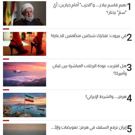
1
نعيم قاسم يبادر... و"الحزب" أمام خيارين: أيّ
شاهد البرامج
"سمّ" يختار؟
الترددات
2
عن MTV
وظائف
في بيروت: تفكيك شبكتين منظّمتين للدعارة!
الإنـتـاج
تواصل معنا
لاعلاناتكم
شروط الإسـتخدام
سياسة الخصوصية
3
هل اقتربت عودة الرحلات المباشرة بين لبنان
وأميركا؟
4
هرمز... والشرط الإيراني!
5
إيران ترفع السقف في هرمز: تعويضات وإلّا...