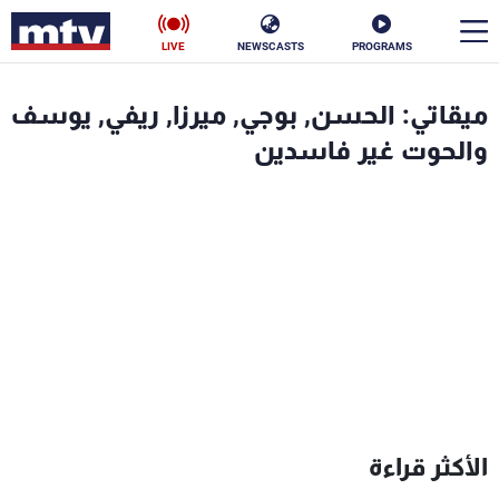
LIVE
NEWSCASTS
PROGRAMS
en
ميقاتي: الحسن, بوجي, ميرزا, ريفي, يوسف
الأخبار
والحوت غير فاسدين
سياسة
ناس
إقتصاد
فن
منوعات
رياضة
كأس العالم
البرامج
الأكثر قراءة
جدول البرامج