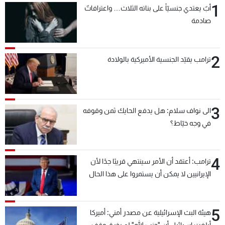
1
أبٌ يعتدي جنسيّاً على بناته الثلاث… واعترافاتٌ
شاهد البرامج
صادمة
الترددات
2
عن MTV
وظائف
ترامب يقيّد الجنسية الأميركية بالولادة
الإنـتـاج
تواصل معنا
لاعلاناتكم
شروط الإسـتخدام
سياسة الخصوصية
3
الى نواف سلام: هل يدفع الحايك ثمن وقوفه
في وجه خيّاط؟
4
ترامب: أعتقد أن الأمر سينتهي قريبًا جدًا لأن
الإيرانيين لا يمكن أن يستمروا على هذا الحال
5
هيئة البث الإسرائيلية عن مصدر أمني: أميركا