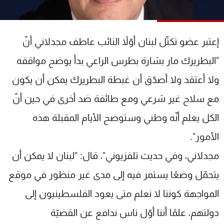
شاهد البرامج
الترددات
إعتبر عضو تكتّل لبنان أوّلاً النائب عاطف مجدلاني أنّ
عن MTV
وظائف
"البطريرك مار بشارة بطرس الراعي بدأ يوضح مواقفه
الإنـتـاج
تواصل معنا
ولا أعتقد ولا أصدّق أن غبطة البطريرك يمكن أن يكون
لاعلاناتكم
شروط الإسـتخدام
سياسة الخصوصية
مع سلاح غير شرعي ومع طائفة ضد أخرى في حين أنّ
الكل يعلم أنّه وطني وستوضح الأيام المقبلة هذه
الأمور".
مجدلاني، وفي حديث تلفزيوني"، قال: "لبنان لا يمكن أن
يتحمّل وضعًا يستمر فيه إلى مدى غير منظور في موقع
المواجهة كوننا لا نعلم متى يعود الفلسطينيون إلى
دولتهم، علمًا أننا أوّل ناس ندافع عن القضيّة