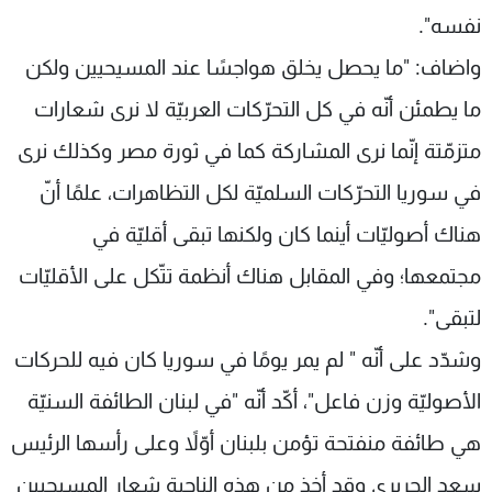
نفسه".
واضاف: "ما يحصل يخلق هواجسًا عند المسيحيين ولكن
ما يطمئن أنّه في كل التحرّكات العربيّة لا نرى شعارات
متزمّتة إنّما نرى المشاركة كما في ثورة مصر وكذلك نرى
في سوريا التحرّكات السلميّة لكل التظاهرات، علمًا أنّ
هناك أصوليّات أينما كان ولكنها تبقى أقليّة في
مجتمعها؛ وفي المقابل هناك أنظمة تتّكل على الأقليّات
لتبقى".
وشدّد على أنّه " لم يمر يومًا في سوريا كان فيه للحركات
الأصوليّة وزن فاعل"، أكّد أنّه "في لبنان الطائفة السنيّة
هي طائفة منفتحة تؤمن بلبنان أوّلاً وعلى رأسها الرئيس
سعد الحريري وقد أخذ من هذه الناحية شعار المسيحيين