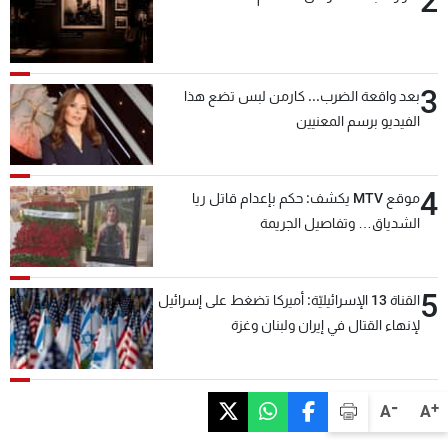
2
3
بعد واقعة الضرب... كارمن لبس تضع هذا
الفيديو برسم المعنيين
4
موقع MTV يكشف: حكم بإعدام قاتل ريا
الشدياق… وتفاصيل الجريمة
5
القناة 13 الإسرائيليّة: أميركا تضغط على إسرائيل
لإنهاء القتال في إيران ولبنان وغزة
-
+
A
A