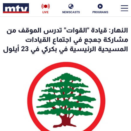
LIVE
NEWSCASTS
PROGRAMS
en
النهار: قيادة "القوات" تدرس الموقف من
الأخبار
مشاركة جعجع في اجتماع القيادات
المسيحية الرئيسية في بكركي في 23 أيلول
سياسة
ناس
إقتصاد
فن
منوعات
رياضة
كأس العالم
البرامج
جدول البرامج