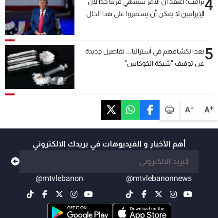
4
ترامب: أعتقد أن الأمر سينتهي قريبًا جدًا لأن
الإيرانيين لا يمكن أن يستمروا على هذا الحال
5
بعد انكشافهم في أستراليا... تفاصيل جديدة
عن توقيف "شبكة الكوكايين"
-
+
A
A
أهم الأخبار و الفيديوهات في بريدك الالكتروني
@mtvlebanon
@mtvlebanonnews