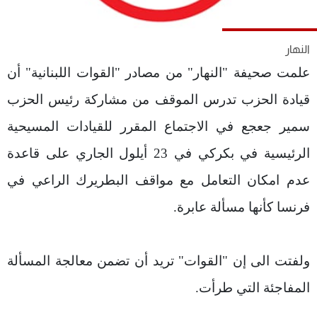
شاهد البرامج
الترددات
النهار
علمت صحيفة "النهار" من مصادر "القوات اللبنانية" أن
عن MTV
وظائف
الإنـتـاج
تواصل معنا
قيادة الحزب تدرس الموقف من مشاركة رئيس الحزب
لاعلاناتكم
شروط الإسـتخدام
سمير جعجع في الاجتماع المقرر للقيادات المسيحية
سياسة الخصوصية
الرئيسية في بكركي في 23 أيلول الجاري على قاعدة
عدم امكان التعامل مع مواقف البطريرك الراعي في
فرنسا كأنها مسألة عابرة.
ولفتت الى إن "القوات" تريد أن تضمن معالجة المسألة
المفاجئة التي طرأت.