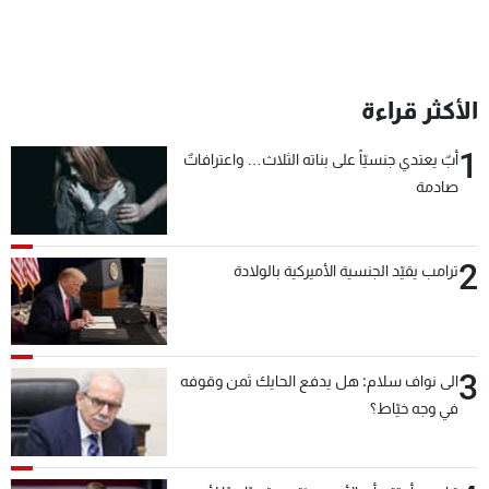
الأكثر قراءة
1
أبٌ يعتدي جنسيّاً على بناته الثلاث… واعترافاتٌ
صادمة
2
ترامب يقيّد الجنسية الأميركية بالولادة
3
الى نواف سلام: هل يدفع الحايك ثمن وقوفه
في وجه خيّاط؟