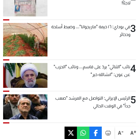
لاجئاً!
3
في بوداي: ١٦ خيمة "ماريجوانا"... وضبط أسلحة
وذخائر
4
نائب "الثنائي" يردّ على قاسم... ونائب "الحزب"
عن عون: "انشالله خير"
5
الرئيس الإيراني: التواصل مع المرشد "صعب
جداً" في الوقت الحالي
-
+
A
A