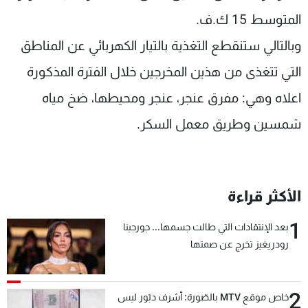
شاهد البرامج
المتوسط 15 ك.ف.
الترددات
وبالتالي ستنقطع التغذية بالتيار الكهربائي عن المناطق
التي تتغذى من هذين المخرجين خلال الفترة المذكورة
عن MTV
وظائف
الإنـتـاج
تواصل معنا
اعلاه وهي: مفرق عنجر، عنجر ومحيطها، ضخ مياه
لاعلاناتكم
شروط الإسـتخدام
شمسين وطريق معمل السكر.
سياسة الخصوصية
الأكثر قراءة
1
بعد الإنتقادات التي طالت جسمها... جورجينا
رودريغيز تخرج عن صمتها
2
خاص موقع MTV بالصّورة: أشرف دبّور ليس