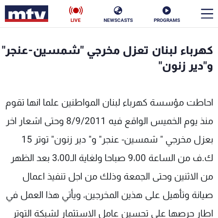
LIVE
NEWSCASTS
PROGRAMS
en
كهرباء لبنان تعزل مخرجي "شمسين-عنجر"
الأخبار
و"دير زنون"
سياسة
ناس
احاطت مؤسسة كهرباء لبنان المواطنين علما انها تقوم
إقتصاد
فن
منذ يوم الخميس الواقع فيه 8/9/2011 وحتى اشعار اخر
منوعات
رياضة
بعزل مخرجي " شمسين- عنجر" و" دير زنون" توتر 15
كأس العالم
ك.ف من الساعة 9،00 صباحا ولغاية الـ3،00 بعد الظهر
من الاثنين وحتى الجمعة وذلك من اجل تنفيذ اعمال
صيانة وتأهيل على هذين المخرجين، ويأتي هذا العمل في
البرامج
اطار حرصها على تحسين عامل الاستثمار لشبكة التوتر
جدول البرامج