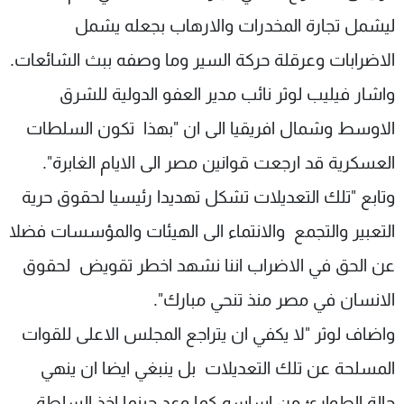
شاهد البرامج
ليشمل تجارة المخدرات والارهاب بجعله يشمل
الترددات
الاضرابات وعرقلة حركة السير وما وصفه ببث الشائعات.
واشار فيليب لوثر نائب مدير العفو الدولية للشرق
عن MTV
وظائف
الإنـتـاج
تواصل معنا
الاوسط وشمال افريقيا الى ان "بهذا تكون السلطات
لاعلاناتكم
شروط الإسـتخدام
سياسة الخصوصية
العسكرية قد ارجعت قوانين مصر الى الايام الغابرة".
وتابع "تلك التعديلات تشكل تهديدا رئيسيا لحقوق حرية
التعبير والتجمع والانتماء الى الهيئات والمؤسسات فضلا
عن الحق في الاضراب اننا نشهد اخطر تقويض لحقوق
الانسان في مصر منذ تنحي مبارك".
واضاف لوثر "لا يكفي ان يتراجع المجلس الاعلى للقوات
المسلحة عن تلك التعديلات بل ينبغي ايضا ان ينهي
حالة الطوارئ من اساسه كما وعد حينما اخذ السلطة