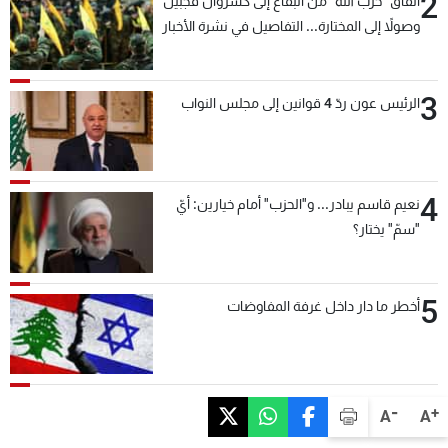
2
أنفاق "حزب الله" من البقاع إلى كسروان فجبيل
وصولاً إلى المختارة... التفاصيل في نشرة الأخبار
بعد قليل
3
الرئيس عون ردّ 4 قوانين إلى مجلس النواب
4
نعيم قاسم يبادر... و"الحزب" أمام خيارين: أيّ
"سمّ" يختار؟
5
أخطر ما دار داخل غرفة المفاوضات
-
+
A
A