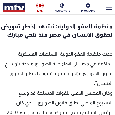
LIVE
NEWSCASTS
PROGRAMS
en
منظمة العفو الدولية: نشهد اخطر تقويض
الأخبار
لحقوق الانسان في مصر منذ تنحي مبارك
سياسة
ناس
دعت منظمة العفو الدولية السلطات العسكرية
إقتصاد
فن
الحاكمة في مصر الى انهاء حالة الطوارئ منددة بتوسيع
منوعات
رياضة
قانون الطوارئ مؤخرا باعتباره "تقويضا خطيرا لحقوق
الانسان".
كأس العالم
وكان المجلس الاعلى للقوات المسلحة قد وسع
الاسبوع الماضي نطاق قانون الطوارئ - الذي كان
البرامج
الرئيس المخلوع حسني مبارك قد قلصه في عام 2010
جدول البرامج