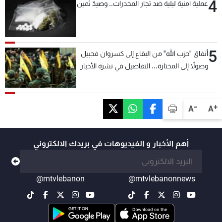
4
عملية امنية ليلية ضد تجار المخدرات.. وصيدٌ ثمين
5
أنفاق "حزب الله" من البقاع إلى كسروان فجبيل
وصولاً إلى المختارة... التفاصيل في نشرة الأخبار
بعد قليل
-
+
A
A
أهم الأخبار و الفيديوهات في بريدك الالكتروني
@mtvlebanon
@mtvlebanonnews