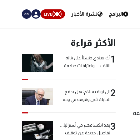
البرامج
نشرة الأخبار
LIVE
en
الأكثر قراءة
1
أبٌ يعتدي جنسيّاً على بناته
الثلاث… واعترافاتٌ صادمة
2
الى نواف سلام: هل يدفع
الحايك ثمن وقوفه في وجه
خيّاط؟
فه
3
بعد انكشافهم في أستراليا...
تفاصيل جديدة عن توقيف