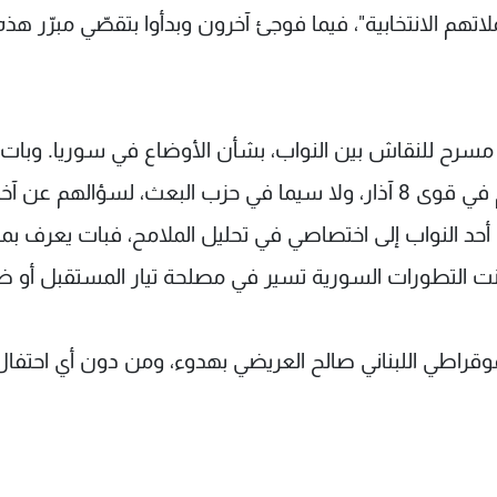
اتهم الانتخابية"، فيما فوجئ آخرون وبدأوا بتقصّي مبرّر هذه
ى مسرح للنقاش بين النواب، بشأن الأوضاع في سوريا. وبات
النواب في قوى 14 آذار ينتظرون بشغف زملاءهم في قوى 8 آذار، ولا سيما في حزب البعث، لسؤالهم عن آخ
حد النواب إلى اختصاصي في تحليل الملامح، فبات يعرف بم
ت التطورات السورية تسير في مصلحة تيار المستقبل أو ض
ديموقراطي اللبناني صالح العريضي بهدوء، ومن دون أي احتفال