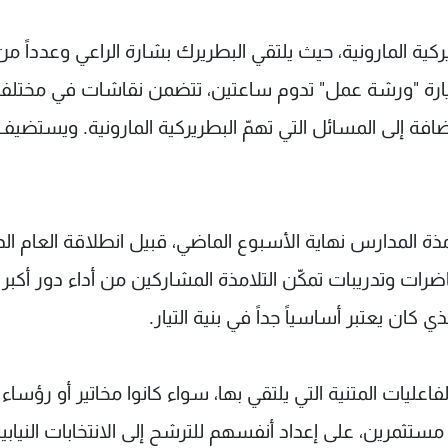
كية المارونية، حيث يلتقي البطريرك بشارة الراعي وعدداً من
لزيارة "ورشة عمل" تدوم ساعتين، تتضمن نقاشات في مختلف
فة إلى المسائل التي تهمّ البطريركية المارونية. ويستضيف
لامذة المدارس نهاية الأسبوع الماضي، قبيل انطلاقة العام ال
ت وتدريبات تمكّن التلامذة المشاركين من أداء دور أكبر
ان يعتبر أساسياً جداً في بنية التيار.
ليات المتنية التي يلتقي بها، سواء كانوا مخاتير أو رؤساء
تثمرين، على إعداد أنفسهم للترشح إلى الانتخابات النيابي