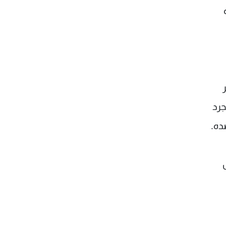
ر
جرد
ده.