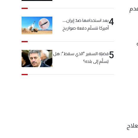
"شبكة الكوكايين"
ا عدم
4
بعد استخدامها ضدّ إيران...
أميركا تتسلّم دفعة صواريخ
كبيرة!
5
قضيّة السفير "الذي سقط": هل
يُسلَّم إلى بلده؟
علاج