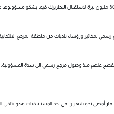
شكا أهالي بلدة بقاعية من تخصيص بلديتها مبلغ 60 مليون ليرة لاستقبال البطريرك فيما يشكو مسؤولوه
رسمي لمخاتير ورؤساء بلديات من منطقة المرجع الانتخابية
د تنقطع عنهم منذ وصول مرجع رسمي الى سدة المسؤولية.
 بيلمار أمضى نحو شهرين في احد المستشفيات وهو يتلقى ال