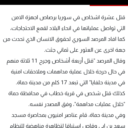
شاهد البرامج
الترددات
قتل عشرة اشخاص في سوريا برصاص اجهزة الامن
التي تواصل عملياتها في انحاء البلاد لقمع الاحتجاجات،
عن MTV
وظائف
كما افاد المرصد السوري لحقوق الانسان الذي تحدث من
الإنـتـاج
تواصل معنا
لاعلاناتكم
شروط الإسـتخدام
جهة اخرى عن العثور على ثماني جثث.
سياسة الخصوصية
وقال المرصد "قتل أربعة أشخاص وجرح 11 ثلاثة منهم
في حال حرجة خلال عملية مداهمات وملاحقات امنية
في مدينة حلفايا" التي تبعد 17 كلم من مدينة حماة.
كذلك قتل شخص في قرية خطاب في محافظة حماة
"خلال عمليات مداهمة"، وفق المصدر نفسه.
وفي مدينة حماة، قام عناصر امنيون بمحاصرة مسجد
سعد بن ابي وقاص استباقا لتظاهرة مناهضة للنظام