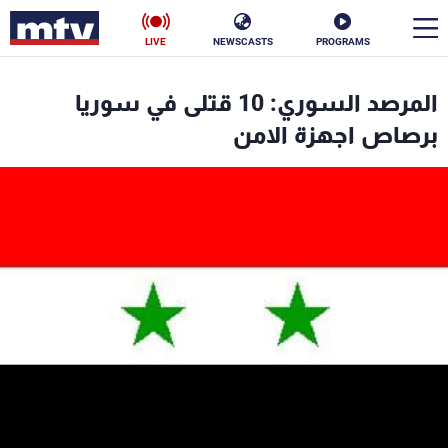
LIVE
NEWSCASTS
PROGRAMS
en
المرصد السوري: 10 قتلى في سوريا
الأخبار
برصاص اجهزة الامن
سياسة
ناس
إقتصاد
فن
منوعات
رياضة
كأس العالم
البرامج
جدول البرامج