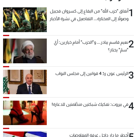
1
أنفاق "حزب الله" من البقاع إلى كسروان فجبيل
وصولاً إلى المختارة... التفاصيل في نشرة الأخبار
بعد قليل
2
نعيم قاسم يبادر... و"الحزب" أمام خيارين: أيّ
"سمّ" يختار؟
3
الرئيس عون ردّ 4 قوانين إلى مجلس النواب
4
في بيروت: تفكيك شبكتين منظّمتين للدعارة!
أخطر ما دار داخل غرفة المفاوضات