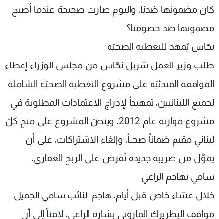
كان مضمونها ضدنا، واليوم صارت صحيحة عندما أصبح
مضمونها ضد خصومنا؟
نحّاس يُمهّد للتغطية الصحيّة
طلب وزير العمل شربل نحّاس من مجلس الوزراء إعطاء
الموافقة المبدئيّة على مشروع التغطية الصحيّة الشاملة
لجميع اللبنانيين، تمهيداً لإدراج الاعتمادات المطلوبة في
مشروع موازنة عام 2012. وينصّ المشروع على منح كلّ
لبناني مقيم ضماناً صحياً، وإلغاء الاشتراكات، على أن
يموَّل من ضريبة جديدة تُفرض على الربح العقاري.
سامي يهاجم الراعي
خلال عشاء خاص قبل أيام، هاجم النائب سامي الجميل
مواقف البطريرك الماروني بشارة الراعي، لافتاً إلى أن