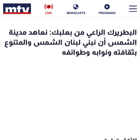
LIVE
NEWSCASTS
PROGRAMS
en
البطريرك الراعي من بعلبك: نعاهد مدينة
الأخبار
الشمس أن نبني لبنان الشمس والمتنوع
بثقافته ونوابه وطوائفه
سياسة
ناس
إقتصاد
فن
منوعات
رياضة
كأس العالم
البرامج
جدول البرامج