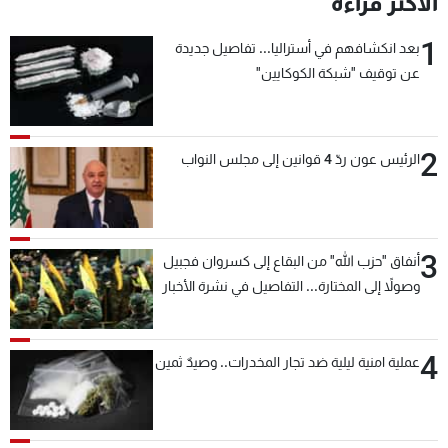
الأكثر قراءة
شاهد البرامج
1
الترددات
بعد انكشافهم في أستراليا... تفاصيل جديدة
عن توقيف "شبكة الكوكايين"
عن MTV
وظائف
الإنـتـاج
تواصل معنا
2
لاعلاناتكم
شروط الإسـتخدام
الرئيس عون ردّ 4 قوانين إلى مجلس النواب
سياسة الخصوصية
3
أنفاق "حزب الله" من البقاع إلى كسروان فجبيل
وصولاً إلى المختارة... التفاصيل في نشرة الأخبار
بعد قليل
4
عملية امنية ليلية ضد تجار المخدرات.. وصيدٌ ثمين