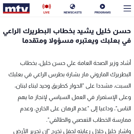
LIVE
NEWSCASTS
PROGRAMS
en
حسن خليل يشيد بخطاب البطريرك الراعي
الأخبار
في بعلبك ويعتبره مسؤولا ومتقدما
سياسة
ناس
أشاد وزير الصحة العامة علي حسن خليل، بخطاب
إقتصاد
فن
البطريرك الماروني مار بشارة بطرس الراعي في بعلبك
منوعات
رياضة
السبت، مشددا على "الحوار كطريق وحيد لبناء لبنان،
كأس العالم
وعلى الإستمرار في العمل السياسي لإنجاز ما يهم
الناس"، وداعيا إلى "عدم الرهان على الخارج، وعدم
ممارسة الخطاب التعصبي والطائفي".
البرامج
واشار خليل خلال رعايته لحفل تخرج "إن تحرير الأرض
جدول البرامج