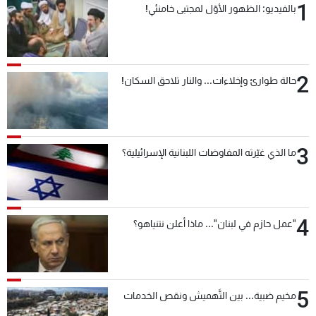
1
بالفيديو: الظهور الأوّل لمجتبى خامنئي!
2
حالة طوارئ وإخلاءات... والنار تلاحق السكان!
3
ما الذي غيّرته المفاوضات اللبنانية الإسرائيلية؟
4
"عمل حازم في لبنان"... ماذا أعلن نتنياهو؟
5
مخيم ضبية... بين التَّهميش ونقص الخدمات