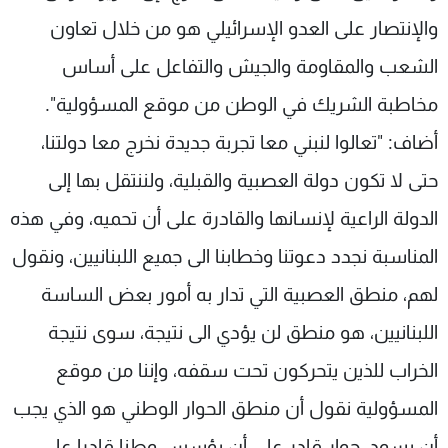
شاهد البرامج
والإنتصار على العدو الإسرائيلي هو من خلال تعاون
الترددات
الشعب والمقاومة والجيش والتفاعل على أساس
مخاطبة الشريك في الوطن من موقع المسؤولية".
عن MTV
وظائف
الإنـتـاج
تواصل معنا
أضاف: "تعالوا لنبني معا تجربة جديدة نخرج معا دولتنا،
لاعلاناتكم
شروط الإسـتخدام
سياسة الخصوصية
حتى لا تكون دولة العصبية والقبلية، ولننتقل بها إلى
الدولة الراعية لإنسانها والقادرة على أن تحميه، وفي هذه
المناسبة نجدد دعوتنا وخطابنا الى جميع اللبنانيين، ونقول
لهم، منطق العصبية التي تدار به أمور بعض الساسة
اللبنانيين، هو منطق لن يؤدي الى نتيجة، سوى نتيجة
الخراب للذين يتحركون تحت سقفه، وإننا من موقع
المسؤولية نقول أن منطق الحوار الوطني هو الذي يجب
أن يسود، حوار قادر على أن يؤسس وطنا قادرا على