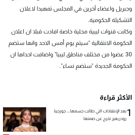
شاهد البرامج
وجبريل واعضاء آخرين في المجلس تمهيدا لاعلان
الترددات
التشكيلة الحكومية.
وكانت قنوات ليبية محلية خاصة افادت قبلا ان اعلان
عن MTV
وظائف
الإنـتـاج
تواصل معنا
الحكومة الانتقالية "سيتم يوم أمس الاحد وانها ستضم
لاعلاناتكم
شروط الإسـتخدام
سياسة الخصوصية
30 عضوا من مختلف مناطق ليبيا" واضافت احداها ان
الحكومة الجديدة "ستضم نساء".
الأكثر قراءة
1
بعد الإنتقادات التي طالت جسمها... جورجينا
رودريغيز تخرج عن صمتها