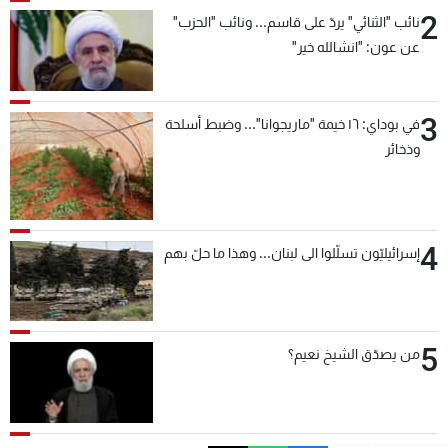
2
نائب "الثنائي" يردّ على قاسم... ونائب "الحزب"
عن عون: "انشالله خير"
3
في بوداي: ١٦ خيمة "ماريجوانا"... وضبط أسلحة
وذخائر
4
إسرائيليّون تسلّلوا الى لبنان... وهذا ما حلّ بهم
5
من يصدّق الشيخ نعيم؟