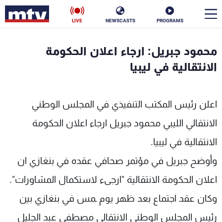
LIVE
NEWSCASTS
PROGRAMS
en
محمود جبريل: ارجاء اعلان الحكومة
الأخبار
الانتقالية في ليبيا
سياسة
ناس
اعلن رئيس المكتب التنفيذي في المجلس الوطني
إقتصاد
فن
الانتقالي الليبي محمود جبريل ارجاء اعلان الحكومة
منوعات
رياضة
الانتقالية في ليبيا.
كأس العالم
وأوضح جبريل في مؤتمر صحافي عقده في بنغازي ان
اعلان الحكومة الانتقالية "ارجىء لاستكمال المشاورات".
وكان عقد اجتماع بعد ظهر يوم ـمس في بنغازي بين
البرامج
رئيس المجلس الوطني الانتقالي مصطفى عبد الجليل
جدول البرامج