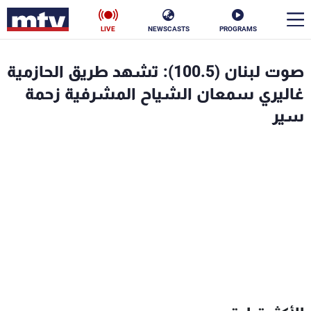
LIVE
NEWSCASTS
PROGRAMS
en
صوت لبنان (100.5): تشهد طريق الحازمية
الأخبار
غاليري سمعان الشياح المشرفية زحمة
سير
سياسة
ناس
إقتصاد
فن
منوعات
رياضة
كأس العالم
البرامج
جدول البرامج