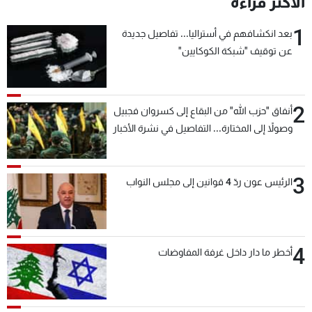
الأكثر قراءة
شاهد البرامج
1
الترددات
بعد انكشافهم في أستراليا... تفاصيل جديدة
عن توقيف "شبكة الكوكايين"
عن MTV
وظائف
الإنـتـاج
تواصل معنا
2
لاعلاناتكم
شروط الإسـتخدام
أنفاق "حزب الله" من البقاع إلى كسروان فجبيل
سياسة الخصوصية
وصولاً إلى المختارة... التفاصيل في نشرة الأخبار
بعد قليل
3
الرئيس عون ردّ 4 قوانين إلى مجلس النواب
4
أخطر ما دار داخل غرفة المفاوضات