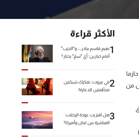
الأكثر قراءة
1
نعيم قاسم يبادر... و"الحزب"
أمام خيارين: أيّ "سمّ" يختار؟
حازما
2
في بيروت: تفكيك شبكتين
أن من
منظّمتين للدعارة!
ق
3
هل اقتربت عودة الرحلات
المباشرة بين لبنان وأميركا؟