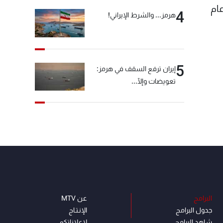
ام
4
هرمز... والشرط الإيراني!
5
إيران ترفع السقف في هرمز:
تعويضات وإلّا...
البرامج
عن MTV
جدول البرامج
الإنـتـاج
شاهد البرامج
لاعلاناتكم