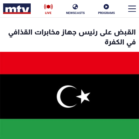
LIVE
NEWSCASTS
PROGRAMS
en
القبض على رئيس جهاز مخابرات القذافي
الأخبار
في الكفرة
سياسة
ناس
إقتصاد
فن
منوعات
رياضة
كأس العالم
البرامج
جدول البرامج