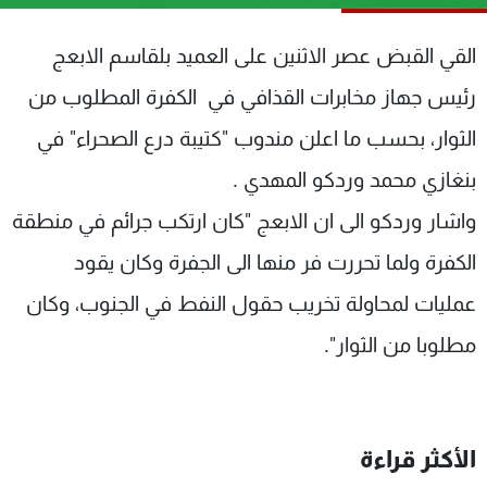
شاهد البرامج
الترددات
القي القبض عصر الاثنين على العميد بلقاسم الابعج
رئيس جهاز مخابرات القذافي في الكفرة المطلوب من
عن MTV
وظائف
الثوار، بحسب ما اعلن مندوب "كتيبة درع الصحراء" في
الإنـتـاج
تواصل معنا
لاعلاناتكم
شروط الإسـتخدام
بنغازي محمد وردكو المهدي .
سياسة الخصوصية
واشار وردكو الى ان الابعج "كان ارتكب جرائم في منطقة
الكفرة ولما تحررت فر منها الى الجفرة وكان يقود
عمليات لمحاولة تخريب حقول النفط في الجنوب، وكان
مطلوبا من الثوار".
الأكثر قراءة