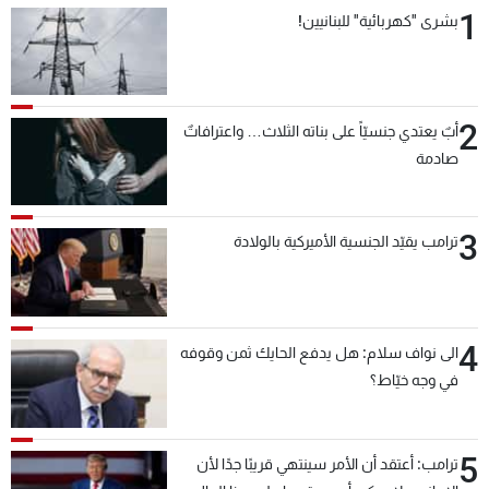
1
بشرى "كهربائية" للبنانيين!
2
أبٌ يعتدي جنسيّاً على بناته الثلاث… واعترافاتٌ
صادمة
3
ترامب يقيّد الجنسية الأميركية بالولادة
4
الى نواف سلام: هل يدفع الحايك ثمن وقوفه
في وجه خيّاط؟
5
ترامب: أعتقد أن الأمر سينتهي قريبًا جدًا لأن