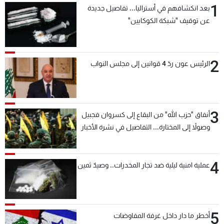
1
بعد انكشافهم في أستراليا... تفاصيل جديدة
شاهد البرامج
عن توقيف "شبكة الكوكايين"
الترددات
عن MTV
وظائف
2
الرئيس عون ردّ 4 قوانين إلى مجلس النواب
الإنـتـاج
تواصل معنا
لاعلاناتكم
شروط الإسـتخدام
سياسة الخصوصية
3
أنفاق "حزب الله" من البقاع إلى كسروان فجبيل
وصولاً إلى المختارة... التفاصيل في نشرة الأخبار
بعد قليل
4
عملية امنية ليلية ضد تجار المخدرات.. وصيدٌ ثمين
5
أخطر ما دار داخل غرفة المفاوضات