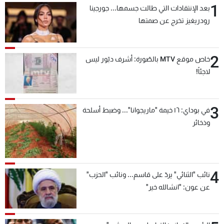
1
بعد الإنتقادات التي طالت جسمها... جورجينا
شاهد البرامج
رودريغيز تخرج عن صمتها
الترددات
2
عن MTV
وظائف
خاص موقع MTV بالصّورة: أشرف دبّور ليس
الإنـتـاج
تواصل معنا
لاجئاً!
لاعلاناتكم
شروط الإسـتخدام
سياسة الخصوصية
3
في بوداي: ١٦ خيمة "ماريجوانا"... وضبط أسلحة
وذخائر
4
نائب "الثنائي" يردّ على قاسم... ونائب "الحزب"
عن عون: "انشالله خير"