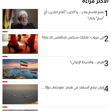
الأكثر قراءة
شاهد البرامج
1
الترددات
نعيم قاسم يبادر... و"الحزب" أمام خيارين: أيّ
"سمّ" يختار؟
عن MTV
وظائف
الإنـتـاج
تواصل معنا
2
في بيروت: تفكيك شبكتين منظّمتين للدعارة!
لاعلاناتكم
شروط الإسـتخدام
سياسة الخصوصية
3
هرمز... والشرط الإيراني!
4
إيران ترفع السقف في هرمز: تعويضات وإلّا...