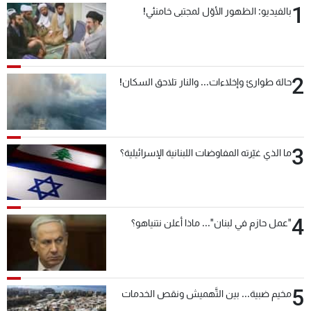
1
بالفيديو: الظهور الأوّل لمجتبى خامنئي!
شاهد البرامج
الترددات
2
عن MTV
وظائف
حالة طوارئ وإخلاءات... والنار تلاحق السكان!
الإنـتـاج
تواصل معنا
لاعلاناتكم
شروط الإسـتخدام
سياسة الخصوصية
3
ما الذي غيّرته المفاوضات اللبنانية الإسرائيلية؟
4
"عمل حازم في لبنان"... ماذا أعلن نتنياهو؟
5
مخيم ضبية... بين التَّهميش ونقص الخدمات