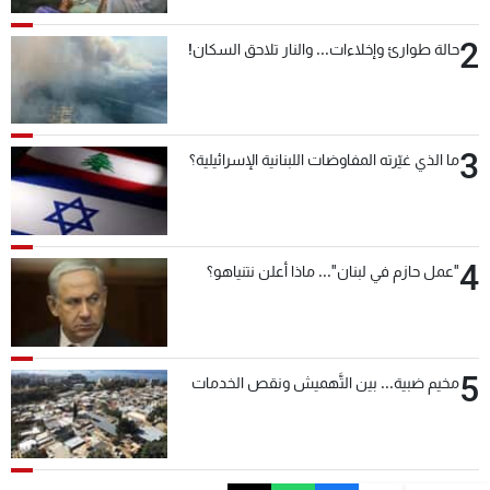
2
حالة طوارئ وإخلاءات... والنار تلاحق السكان!
3
ما الذي غيّرته المفاوضات اللبنانية الإسرائيلية؟
4
"عمل حازم في لبنان"... ماذا أعلن نتنياهو؟
5
مخيم ضبية... بين التَّهميش ونقص الخدمات