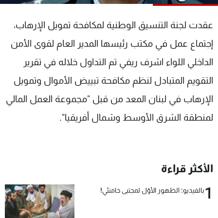
شاهد البرامج
الترددات
عقدت لجنة التنسيق الوطنية لمكافحة تمويل الإرهاب،
إجتماع عمل في مكتب رئيسها المدير العام لقوى الأمن
عن MTV
وظائف
الداخلي اللواء اشرف ريفي تم التداول خلاله في تقرير
الإنـتـاج
تواصل معنا
لاعلاناتكم
شروط الإسـتخدام
التقويم المتبادل لنظم مكافحة تبييض الأموال وتمويل
سياسة الخصوصية
الإرهاب في لبنان المعد من قبل "مجموعة العمل المالي
لمنطقة الشرق الأوسط وشمال أفريقيا".
الأكثر قراءة
1
بالفيديو: الظهور الأوّل لمجتبى خامنئي!