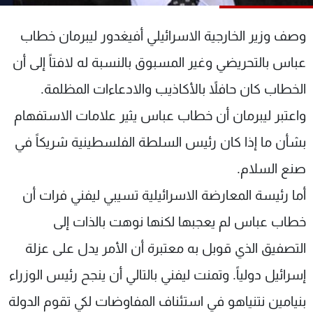
شاهد البرامج
الترددات
وصف وزير الخارجية الاسرائيلي أفيغدور ليبرمان خطاب
عباس بالتحريضي وغير المسبوق بالنسبة له لافتاً إلى أن
عن MTV
وظائف
الخطاب كان حافلاً بالأكاذيب والادعاءات المظلمة.
الإنـتـاج
تواصل معنا
لاعلاناتكم
شروط الإسـتخدام
واعتبر ليبرمان أن خطاب عباس يثير علامات الاستفهام
سياسة الخصوصية
بشأن ما إذا كان رئيس السلطة الفلسطينية شريكاً في
صنع السلام.
أما رئيسة المعارضة الاسرائيلية تسيبي ليفني فرات أن
خطاب عباس لم يعجبها لكنها نوهت بالذات إلى
التصفيق الذي قوبل به معتبرة أن الأمر يدل على عزلة
إسرائيل دولياً. وتمنت ليفني بالتالي أن ينجح رئيس الوزراء
بنيامين نتنياهو في استئناف المفاوضات لكي تقوم الدولة