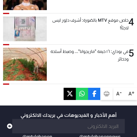
4
خاص موقع MTV بالصّورة: أشرف دبّور ليس
لاجئاً!
5
في بوداي: ١٦ خيمة "ماريجوانا"... وضبط أسلحة
وذخائر
-
+
A
A
أهم الأخبار و الفيديوهات في بريدك الالكتروني
@mtvlebanon
@mtvlebanonnews