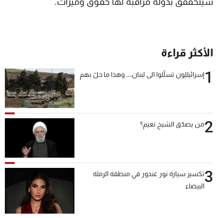
سيتحققق بدولة مراقبة لها حقوق وميزات.
شاهد البرامج
الترددات
الأكثر قراءة
عن MTV
وظائف
الإنـتـاج
تواصل معنا
1
إسرائيليّون تسلّلوا الى لبنان... وهذا ما حلّ بهم
لاعلاناتكم
شروط الإسـتخدام
سياسة الخصوصية
2
من يصدّق الشيخ نعيم؟
3
تكسير سيارة نور غندور في منطقة الرملة
البيضاء