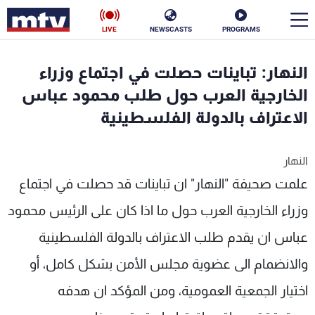
LIVE
NEWSCASTS
PROGRAMS
en
النهار: تباينات حصلت في اجتماع وزراء
الأخبار
الخارجية العرب حول طلب محمود عباس
الاعتراف بالدولة الفلسطينية
سياسة
ناس
النهار
إقتصاد
فن
علمت صحيفة "النهار" ان
تباينات قد حصلت في اجتماع
منوعات
رياضة
وزراء الخارجية العرب حول ما اذا كان على الرئيس محمود
كأس العالم
عباس ان يقدم طلب الاعتراف بالدولة الفلسطينية
والانضمام الى عضوية مجلس الأمن بشكل كامل، أو
اختيار الجمعية العمومية، ومن المؤكد ان هدفه
البرامج
جدول البرامج