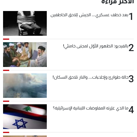
الأكثر قراءة
شاهد البرامج
1
الترددات
بعد خطف عسكري... الجيش يُلاحق الخاطفين
عن MTV
وظائف
الإنـتـاج
تواصل معنا
2
بالفيديو: الظهور الأوّل لمجتبى خامنئي!
لاعلاناتكم
شروط الإسـتخدام
سياسة الخصوصية
3
حالة طوارئ وإخلاءات... والنار تلاحق السكان!
4
ما الذي غيّرته المفاوضات اللبنانية الإسرائيلية؟