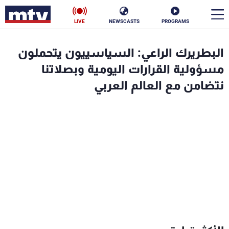
LIVE
NEWSCASTS
PROGRAMS
en
البطريرك الراعي: السياسييون يتحملون
الأخبار
مسؤولية القرارات اليومية وبصلاتنا
نتضامن مع العالم العربي
سياسة
ناس
إقتصاد
فن
منوعات
رياضة
كأس العالم
البرامج
جدول البرامج