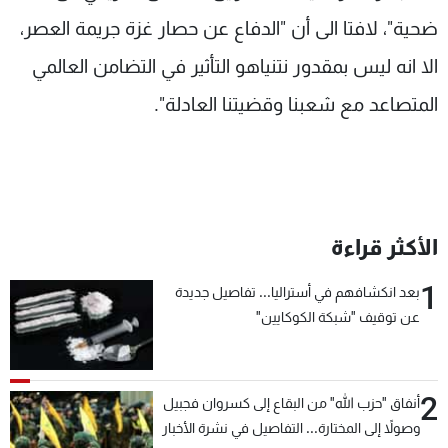
شاهد البرامج
ضحية"، لافتا الى أن "الدفاع عن حصار غزة جريمة العصر،
الترددات
الا انه ليس بمقدور نتنياهو التأثير في التضامن العالمي
المتصاعد مع شعبنا وقضيتنا العادلة".
عن MTV
وظائف
الإنـتـاج
تواصل معنا
لاعلاناتكم
شروط الإسـتخدام
سياسة الخصوصية
الأكثر قراءة
1
بعد انكشافهم في أستراليا... تفاصيل جديدة
عن توقيف "شبكة الكوكايين"
2
أنفاق "حزب الله" من البقاع إلى كسروان فجبيل
وصولاً إلى المختارة... التفاصيل في نشرة الأخبار