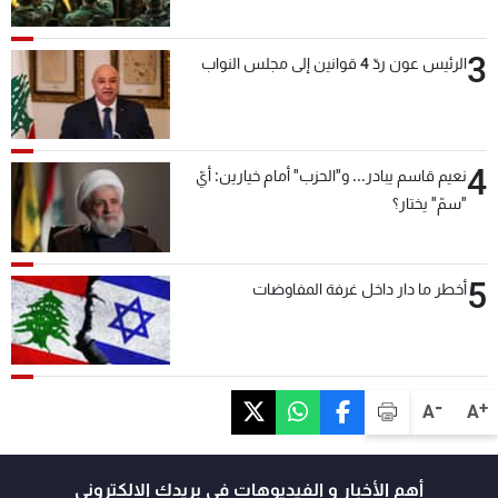
بعد قليل
3
الرئيس عون ردّ 4 قوانين إلى مجلس النواب
4
نعيم قاسم يبادر... و"الحزب" أمام خيارين: أيّ
"سمّ" يختار؟
5
أخطر ما دار داخل غرفة المفاوضات
-
+
A
A
أهم الأخبار و الفيديوهات في بريدك الالكتروني