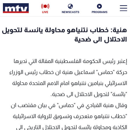
LIVE
NEWSCASTS
PROGRAMS
en
هنية: خطاب نتنياهو محاولة يائسة لتحويل
الأخبار
الاحتلال الى ضحية
سياسة
ناس
إعتبر رئيس الحكومة الفلسطينية المقالة التي تديرها
إقتصاد
فن
حركة "حماس" اسماعيل هنية ان خطاب رئيس الوزراء
منوعات
رياضة
الاسرائيلي بنيامين نتنياهو امام الامم المتحدة محاولة
كأس العالم
"يائسة" لتحويل الاحتلال الى ضحية.
وقال هنية القيادي في "حماس" في بيان مقتضب ان
"خطاب نتنياهو متعجرف وتسويق للرواية الاسرائيلية
البرامج
الكاذبة ومحاولة يائسة لتحويل الاحتلال التاريخي الى
جدول البرامج