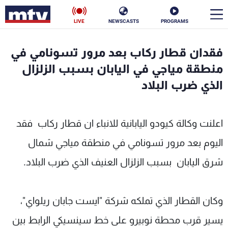
LIVE
NEWSCASTS
PROGRAMS
en
فقدان قطار ركاب بعد مرور تسونامي في
الأخبار
منطقة مياجي في اليابان بسبب الزلزال
الذي ضرب البلاد
سياسة
ناس
إقتصاد
فن
اعلنت وكالة كيودو اليابانية للانباء ان قطار ركاب فقد
منوعات
رياضة
اليوم بعد مرور تسونامي في منطقة مياجي شمال
شرق اليابان بسبب الزلزال العنيف الذي ضرب البلاد.
كأس العالم
وكان القطار الذي تملكه شركة "ايست جابان ريلواي"،
البرامج
يسير قرب محطة نوبيرو على خط سينسيكي الرابط بين
جدول البرامج