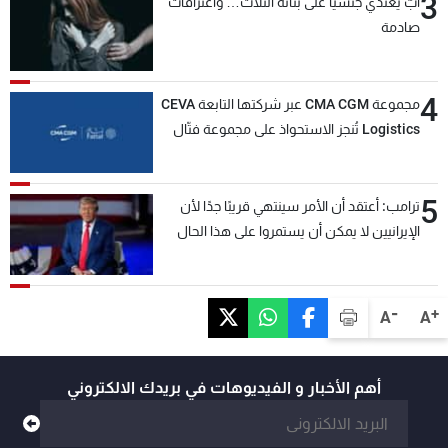
3
أبٌ يعتدي جنسيّاً على بناته الثلاث… واعترافاتٌ
صادمة
4
مجموعة CMA CGM عبر شركتها التابعة CEVA
Logistics تُنجز الاستحواذ على مجموعة فتّال
5
ترامب: أعتقد أن الأمر سينتهي قريبًا جدًا لأن
الإيرانيين لا يمكن أن يستمروا على هذا الحال
-
+
A
A
أهم الأخبار و الفيديوهات في بريدك الالكتروني