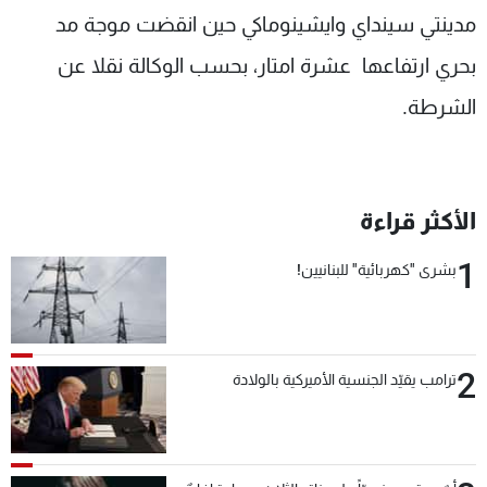
مدينتي سينداي وايشينوماكي حين انقضت موجة مد
شاهد البرامج
الترددات
بحري ارتفاعها عشرة امتار، بحسب الوكالة نقلا عن
الشرطة.
عن MTV
وظائف
الإنـتـاج
تواصل معنا
لاعلاناتكم
شروط الإسـتخدام
سياسة الخصوصية
الأكثر قراءة
1
بشرى "كهربائية" للبنانيين!
2
ترامب يقيّد الجنسية الأميركية بالولادة