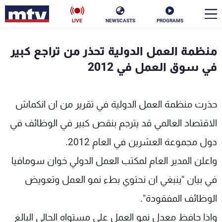
LIVE
NEWSCASTS
PROGRAMS
en
منظمة العمل الدولية تحذر من تراجع كبير
الأخبار
في سوق العمل في 2012
سياسة
ناس
حذرت منظمة العمل الدولية في تقرير من ان انكماش
إقتصاد
فن
الاقتصاد العالمي قد يترجم بنقص كبير في الوظائف في
منوعات
رياضة
دول مجموعة العشرين في العام 2012.
كأس العالم
واعلن المدير العام لمكتب العمل الدولي خوان سومافيا
في بيان "ينبغي ان نحتوي بطء نمو العمل وتعويض
الوظائف المفقودة".
البرامج
واذا حافظ معدل نمو العمل على مستواه الحالي البالغ
جدول البرامج