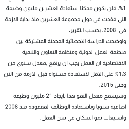
شاهد البرامج
1%، فلن يكون ممكنا استعادة العشرين مليون وظيفة
الترددات
التي فقدت في دول مجموعة العشرين منذ بداية الازمة
في 2008، بحسب التقرير.
عن MTV
وظائف
الإنـتـاج
تواصل معنا
واوضحت الدراسة الاحصائية المحدثة المشتركة بين
لاعلاناتكم
شروط الإسـتخدام
سياسة الخصوصية
منظمة العمل الدولية ومنظمة التعاون والتنمية
الاقتصادية ان العمل يجب ان يرتفع بمعدل سنوي من
1،3% على الاقل لاستعادة مستواه قبل الازمة من الان
وحتى 2015.
وسيسمح معدل النمو هذا بايجاد 21 مليون وظيفة
اضافية سنويا وباستعادة الوظائف المفقودة منذ 2008
واستيعاب نمو السكان في سن العمل.