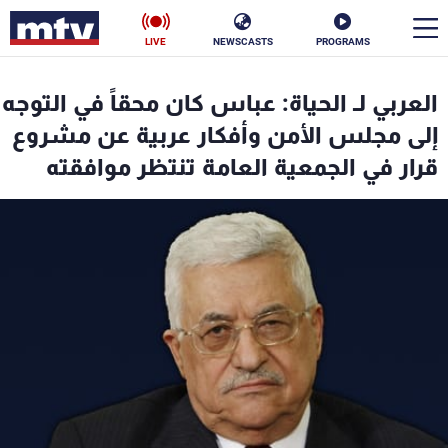
LIVE
NEWSCASTS
PROGRAMS
en
العربي لـ الحياة: عباس كان محقاً في التوجه
الأخبار
إلى مجلس الأمن وأفكار عربية عن مشروع
قرار في الجمعية العامة تنتظر موافقته
سياسة
ناس
إقتصاد
فن
منوعات
رياضة
كأس العالم
البرامج
جدول البرامج