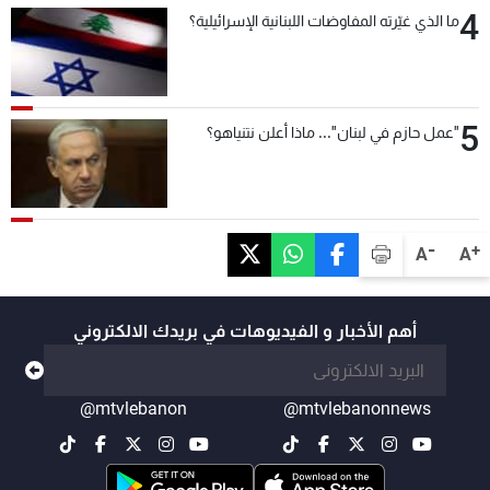
4
ما الذي غيّرته المفاوضات اللبنانية الإسرائيلية؟
5
"عمل حازم في لبنان"... ماذا أعلن نتنياهو؟
-
+
A
A
أهم الأخبار و الفيديوهات في بريدك الالكتروني
@mtvlebanon
@mtvlebanonnews