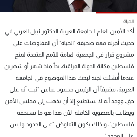
شاهد البرامج
الترددات
الحياة
أكد الأمين العام للجامعة العربية الدكتور نبيل العربي في
عن MTV
وظائف
الإنـتـاج
تواصل معنا
حديث أجرته معه صحيفة "الحياة" أن المفاوضات على
لاعلاناتكم
شروط الإسـتخدام
مشروع قرار في الجمعية العامة للأمم المتحدة لمنح
سياسة الخصوصية
فلسطين مكانة الدولة المراقبة، بدأ منذ شهر أو شهرين
عندما أُنشئت لجنة لبحث هذا الموضوع في الجامعة
العربية، مضيفاً أن الرئيس محمود عباس "ثبت أنه على
حق، ووجد أنه لا يستطيع إلا أن يذهب إلى مجلس الأمن
ويطالب بالعضوية الكاملة، لأن هذا هو ما تستحقه
فلسطين"، وبذلك يكون التفاوض "على الحدود وليس
على الوجود."