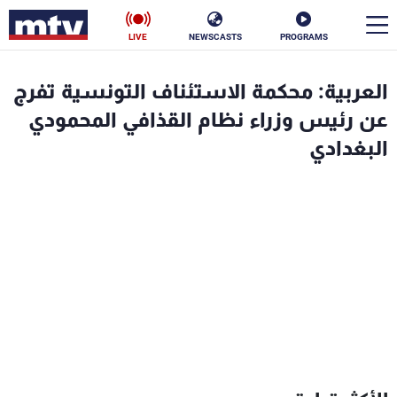
LIVE
NEWSCASTS
PROGRAMS
en
العربية: محكمة الاستئناف التونسية تفرج
الأخبار
عن رئيس وزراء نظام القذافي المحمودي
البغدادي
سياسة
ناس
إقتصاد
فن
منوعات
رياضة
كأس العالم
البرامج
جدول البرامج