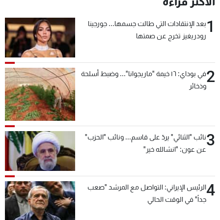
الأكثر قراءة
شاهد البرامج
1
الترددات
بعد الإنتقادات التي طالت جسمها... جورجينا
رودريغيز تخرج عن صمتها
عن MTV
وظائف
الإنـتـاج
تواصل معنا
2
في بوداي: ١٦ خيمة "ماريجوانا"... وضبط أسلحة
لاعلاناتكم
شروط الإسـتخدام
وذخائر
سياسة الخصوصية
3
نائب "الثنائي" يردّ على قاسم... ونائب "الحزب"
عن عون: "انشالله خير"
4
الرئيس الإيراني: التواصل مع المرشد "صعب
جداً" في الوقت الحالي