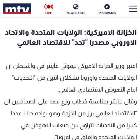
LIVE
NEWSCASTS
PROGRAMS
en
الخزانة الاميركية: الولايات المتحدة والاتحاد
الأخبار
الاوروبي مصدرا "تحد" للاقتصاد العالمي
سياسة
ناس
اعتبر وزير الخزانة الاميركي تيموثي غايتنر في واشنطن ان
إقتصاد
فن
الولايات المتحدة واوروبا تشكلان اثنين من "التحديات"
منوعات
رياضة
امام النهوض الاقتصادي العالمي.
كأس العالم
وقال غايتنر بمناسبة خطاب وزع نصه على الصحافيين ان
"الاقتصاد العالمي برز من الازمة وهو يواجه حاليا عددا
كبيرا من التحديات تتراوح بين صعاب النهوض في
البرامج
الولايات المتحدة والقلق في اوروبا".
جدول البرامج