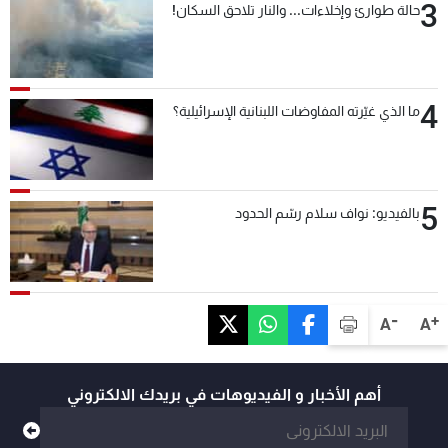
3
حالة طوارئ وإخلاءات... والنار تلاحق السكان!
4
ما الذي غيّرته المفاوضات اللبنانية الإسرائيلية؟
5
بالفيديو: نواف سلام رسّم الحدود
-
+
A
A
أهم الأخبار و الفيديوهات في بريدك الالكتروني