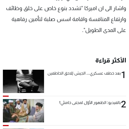
شاهد البرامج
واشار الى ان اميركا "تشدد بنوع خاص على خلق وظائف
الترددات
وارتفاع المنافسة واقامة اسس صلبة لتأمين رفاهية
على المدى الطويل".
عن MTV
وظائف
الإنـتـاج
تواصل معنا
لاعلاناتكم
شروط الإسـتخدام
سياسة الخصوصية
الأكثر قراءة
1
بعد خطف عسكري... الجيش يُلاحق الخاطفين
2
بالفيديو: الظهور الأوّل لمجتبى خامنئي!