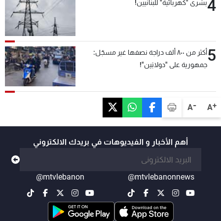
4
بشرى "كهربائية" للبنانيين!
5
أكثر من ٨٠٠ ألف دراجة نصفها غير مسجّل:
جمهورية على "دولابَين"!
-
+
A
A
أهم الأخبار و الفيديوهات في بريدك الالكتروني
@mtvlebanon
@mtvlebanonnews