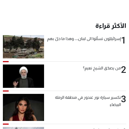
شاهد البرامج
الترددات
الأكثر قراءة
عن MTV
وظائف
1
إسرائيليّون تسلّلوا الى لبنان... وهذا ما حلّ بهم
الإنـتـاج
تواصل معنا
لاعلاناتكم
شروط الإسـتخدام
سياسة الخصوصية
2
من يصدّق الشيخ نعيم؟
3
تكسير سيارة نور غندور في منطقة الرملة
البيضاء