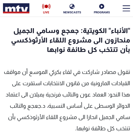
LIVE
NEWSCASTS
PROGRAMS
en
"الأنباء" الكويتية: جعجع وسامي الجميل
الأخبار
منحازون الى مشروع اللقاء الأرثوذكسي
بأن تنتخب كل طائفة نوابها
سياسة
ناس
إقتصاد
فن
تقول مصادر شاركت في لقاء بكركي الموسع أن مواقف
منوعات
رياضة
القيادات المارونية من قانون الانتخابات استقرت على
هذا النحو: العماد عون والنائب فرنجية يميلان الى اعتماد
كأس العالم
الدوائر الوسطى على أساس النسبية، د.جعجع والنائب
سامي الجميل انحازا الى مشروع اللقاء الأرثوذكسي بأن
البرامج
تنتخب كل طائفة نوابها.
جدول البرامج