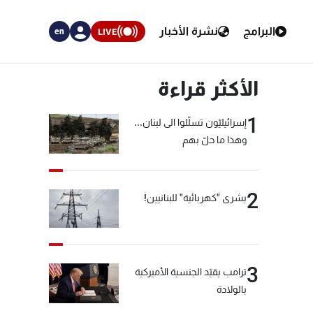
البرامج
نشرة الأخبار
LIVE
en
الأكثر قراءة
1
إسرائيليّون تسلّلوا الى لبنان...
وهذا ما حلّ بهم
2
بشرى "كهربائية" للبنانيين!
3
ترامب يقيّد الجنسية الأميركية
بالولادة