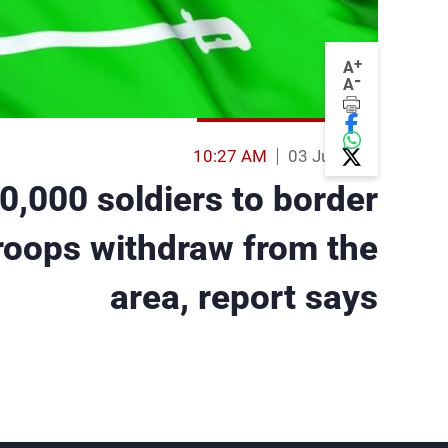
+
A
-
A
10:27 AM
03 Jul 2014
0,000 soldiers to border
 troops withdraw from the
area, report says