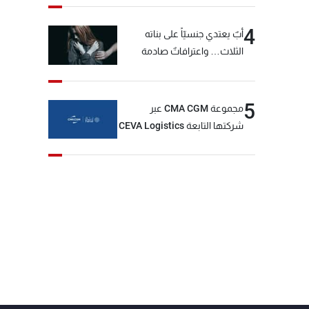
4
أبٌ يعتدي جنسيّاً على بناته
الثلاث… واعترافاتٌ صادمة
5
مجموعة CMA CGM عبر
شركتها التابعة CEVA Logistics
تُنجز الاستحواذ على مجموعة
فتّال