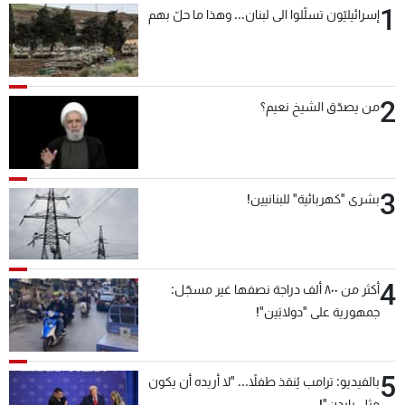
1
إسرائيليّون تسلّلوا الى لبنان... وهذا ما حلّ بهم
شاهد البرامج
الترددات
2
عن MTV
وظائف
من يصدّق الشيخ نعيم؟
الإنـتـاج
تواصل معنا
لاعلاناتكم
شروط الإسـتخدام
سياسة الخصوصية
3
بشرى "كهربائية" للبنانيين!
4
أكثر من ٨٠٠ ألف دراجة نصفها غير مسجّل:
جمهورية على "دولابَين"!
5
بالفيديو: ترامب يُنقذ طفلاً... "لا أريده أن يكون
مثل بايدن"!