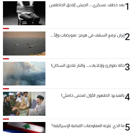
1
بعد خطف عسكري... الجيش يُلاحق الخاطفين
شاهد البرامج
الترددات
2
عن MTV
وظائف
إيران ترفع السقف في هرمز: تعويضات وإلّا...
الإنـتـاج
تواصل معنا
لاعلاناتكم
شروط الإسـتخدام
سياسة الخصوصية
3
حالة طوارئ وإخلاءات... والنار تلاحق السكان!
4
بالفيديو: الظهور الأوّل لمجتبى خامنئي!
5
ما الذي غيّرته المفاوضات اللبنانية الإسرائيلية؟