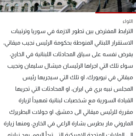
شاهد البرامج
الترددات
اللواء
الترابط المفترض بين تطور الازمة في سوريا وترتيبات
عن MTV
وظائف
الإنـتـاج
تواصل معنا
الاستقرار اللبناني المنوطة بحكومة الرئيس نجيب ميقاتي،
لاعلاناتكم
شروط الإسـتخدام
يفرض نفسه على سياق المحادثات اللبنانية في الخارج،
سياسة الخصوصية
سواء تلك التي اجراها الرئيسان ميشال سليمان ونجيب
ميقاتي في نيويورك، او تلك التي سيجريها رئيس
المجلس نبيه بري في ايران، او المحادثات التي تجريها
القيادة السورية مع شخصيات لبنانية تمهيداً لزيارة
مقررة للرئيس ميقاتي الى دمشق، او جولات البطريرك
الماروني مار بطرس بشارة الراعي في الخارج، ومنها زيارة
الى الولايات المتحدة الاميركية التي تبدأ اليوم، بعد زيارته