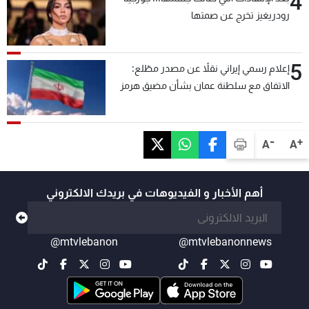
4
رودريغيز تخرج عن صمتها
5
إعلام رسمي إيراني نقلاً عن مصدر مطّلع:
الاتفاق مع سلطنة عمان بشأن مضيق هرمز
سيتأجل ما دامت أميركا تهدد إيران
-
+
A
A
أهم الأخبار و الفيديوهات في بريدك الالكتروني
@mtvlebanon
@mtvlebanonnews