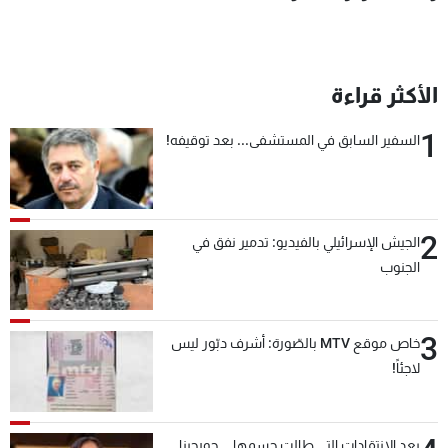
الأكثر قراءة
1
السفير السابق في المستشفى... بعد توقيفه!
2
الجيش الإسرائيلي بالفيديو: تدمير نفق في
الجنوب
3
خاص موقع MTV بالصّورة: أشرف دبّور ليس
لاجئاً!
بعد الإنتقادات التي طالت جسمها... جورجينا