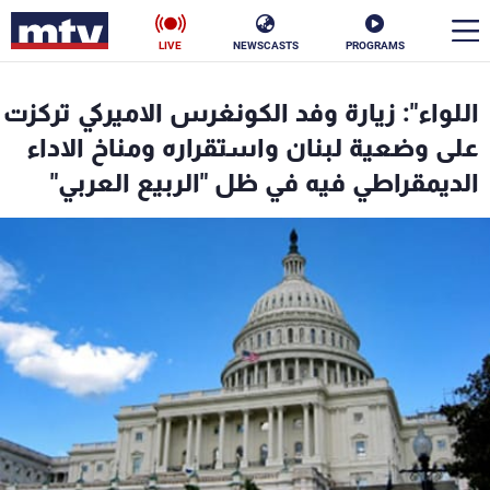
LIVE
NEWSCASTS
PROGRAMS
en
اللواء": زيارة وفد الكونغرس الاميركي تركزت
الأخبار
على وضعية لبنان واستقراره ومناخ الاداء
الديمقراطي فيه في ظل "الربيع العربي"
سياسة
ناس
إقتصاد
فن
منوعات
رياضة
كأس العالم
البرامج
جدول البرامج