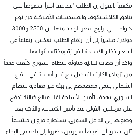
مكتفياً بالقول إن الطلب "تضاعف أخيراً، خصوصاً على
بنادق الكلاشنيكوف والمسدسات الأميركية من نوع
كلوك، التي يراوح سعر الواحد منها بين 2500 و3000
دولار"، مشيراً إلى أن ارتفاع الطلب انعكس ارتفاعاً في
أسعار ذخائر الأسلحة الفرديّة بمختلف أنواعها.
واكد أن جهات لبنانيّة مناوئة للنظام السوري كلّفت عدداً
من "زملاء الكار" بالتواصل مع تجار أسلحة في البقاع
الشمالي ينتمي معظمهم إلى بيئة غير معادية للنظام
السوري، بهدف تأمين الأسلحة لقاء مبالغ خياليّة تدفع
على مرحلتين، الأولى عند تأمين الكميات، والثانيّة بعد
وصولها إلى الداخل السوري. يستطرد مروان مبتسماً:
"لن تصدّق أن ضباطاً سوريين حضروا إلى بلدة في البقاع