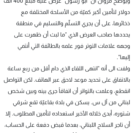
ويوضح مروان أن "أبو رسول" عرض عليه مبلغ 400 ألف
دولار لتأمين أكبر كميّة من الأسلحة المختلفة مع
ذخائرها، على أن يجري التسلّم والتسليم في منطقة
يحددها صاحب العرض الذي "ما لبث أن ظهرت على
وجهه علامات التوتر فور علمه بالطائفة التي أنتمي
إليها".
ولفت الى أنه "انتهى اللقاء الذي دام أقل من ربع ساعة
بالاتفاق على تحديد موعد لاحق عبر الهاتف. لكن التواصل
انقطع، وعلمت بالتواتر أن اتفاقاً جرى بينه وبين شخص
لبناني من آل س. يسكن في بلدة بقاعيّة تقع شرقي
شتوره، أبدى خلاله الأخير استعداده لتأمين المطلوب. إلا
أن تاجر السلاح اللبناني، بعدما قبض دفعة على الحساب،