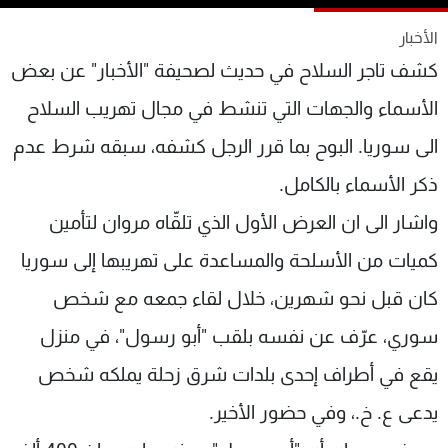
شاهد البرامج
الأخبار
الترددات
كشف تاجر السلاح في حديث لصحيفة "الأخبار" عن بعض
الأسماء والجهات التي تنشط في مجال تهريب السلاح
عن MTV
وظائف
الإنـتـاج
تواصل معنا
الى سوريا. البوح بما قرر الرجل كشفه، سبقه شرط عدم
لاعلاناتكم
شروط الإسـتخدام
سياسة الخصوصية
ذكر الأسماء بالكامل.
واشار الى ان العرض الأول الذي تلقّاه مروان لتأمين
كميات من الأسلحة والمساعدة على تهريبها إلى سوريا
كان قبل نحو شهرين، خلال لقاء جمعه مع شخص
سوري، عرّف عن نفسه بلقب "أبو رسول"، في منزل
يقع في أطراف إحدى بلدات شرق زحلة يملكه شخص
يدعى ع. خ.، وفي حضور الأخير.