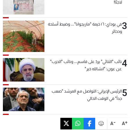
لاجئاً!
3
في بوداي: ١٦ خيمة "ماريجوانا"... وضبط أسلحة
وذخائر
4
نائب "الثنائي" يردّ على قاسم... ونائب "الحزب"
عن عون: "انشالله خير"
5
الرئيس الإيراني: التواصل مع المرشد "صعب
جداً" في الوقت الحالي
-
+
A
A