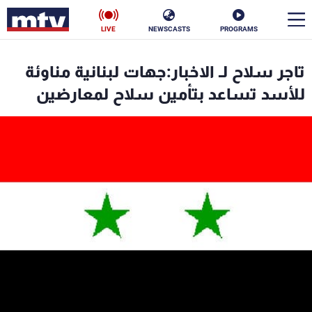
LIVE
NEWSCASTS
PROGRAMS
en
تاجر سلاح لـ الاخبار:جهات لبنانية مناوئة
الأخبار
للأسد تساعد بتأمين سلاح لمعارضين
سياسة
ناس
إقتصاد
فن
منوعات
رياضة
كأس العالم
البرامج
جدول البرامج